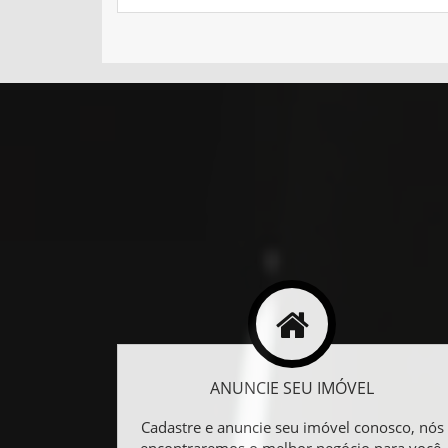
ANUNCIE SEU IMÓVEL
Cadastre e anuncie seu imóvel conosco, nós
encontraremos o melhor negócio para você.