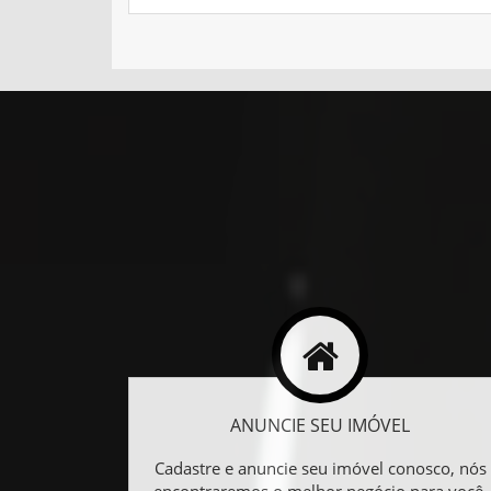
ANUNCIE SEU IMÓVEL
Cadastre e anuncie seu imóvel conosco, nós
encontraremos o melhor negócio para você.